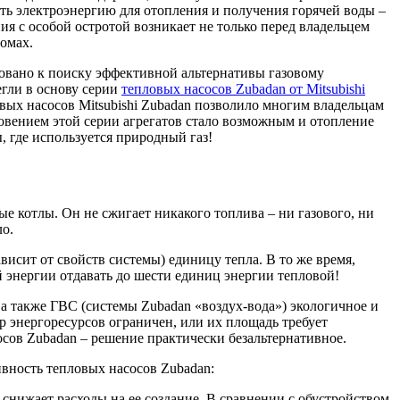
ать электроэнергию для отопления и получения горячей воды –
я с особой остротой возникает не только перед владельцем
омах.
ковано к поиску эффективной альтернативы газовому
гли в основу серии
тепловых насосов Zubadan от Mitsubishi
вых насосов Mitsubishi Zubadan позволило многим владельцам
овением этой серии агрегатов стало возможным и отопление
, где используется природный газ!
ые котлы. Он не сжигает никакого топлива – ни газового, ни
ло.
исит от свойств системы) единицу тепла. В то же время,
 энергии отдавать до шести единиц энергии тепловой!
 а также ГВС (системы Zubadan «воздух-вода») экологичное и
р энергоресурсов ограничен, или их площадь требует
осов Zubadan – решение практически безальтернативное.
вность тепловых насосов Zubadan:
нижает расходы на ее создание. В сравнении с обустройством