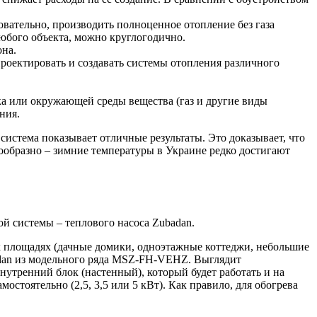
вательно, производить полноценное отопление без газа
юбого объекта, можно круглогодично.
она.
роектировать и создавать системы отопления различного
ка или окружающей среды вещества (газ и другие виды
ния.
система показывает отличные результаты. Это доказывает, что
ообразно – зимние температуры в Украине редко достигают
ой системы – теплового насоса Zubadan.
их площадях (дачные домики, одноэтажные коттеджи, небольшие
adan из модельного ряда MSZ-FH-VEHZ. Выглядит
нутренний блок (настенный), который будет работать и на
стоятельно (2,5, 3,5 или 5 кВт). Как правило, для обогрева