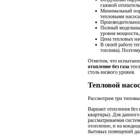
газовой отопитель
Минимальный порог
тепловыми насоса
Производительност
Полный модельный
уровня мощности, 
Цена тепловых на
В своей работе те
топлива). Поэтому
Отметим, что испытания
отопление без газа
тепл
столь низкого уровня.
Тепловой насос
Рассмотрим три типовых
Вариант отопления без 
квартиры). Для данног
рассматриваемая систем
отопление, и на кондиц
бытовых помещений даж