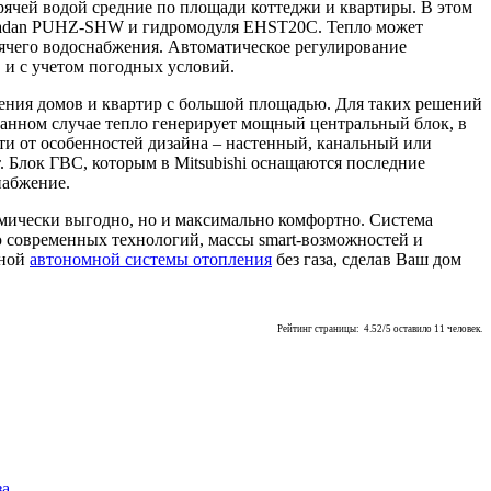
орячей водой средние по площади коттеджи и квартиры. В этом
Zubadan PUHZ-SHW и гидромодуля EHST20C. Тепло может
орячего водоснабжения. Автоматическое регулирование
 и с учетом погодных условий.
ения домов и квартир с большой площадью. Для таких решений
анном случае тепло генерирует мощный центральный блок, в
ти от особенностей дизайна – настенный, канальный или
Блок ГВС, которым в Mitsubishi оснащаются последние
набжение.
омически выгодно, но и максимально комфортно. Система
 современных технологий, массы smart-возможностей и
вной
автономной системы отопления
без газа, сделав Ваш дом
Рейтинг страницы:
4.52
/
5
оставило
11
человек.
за