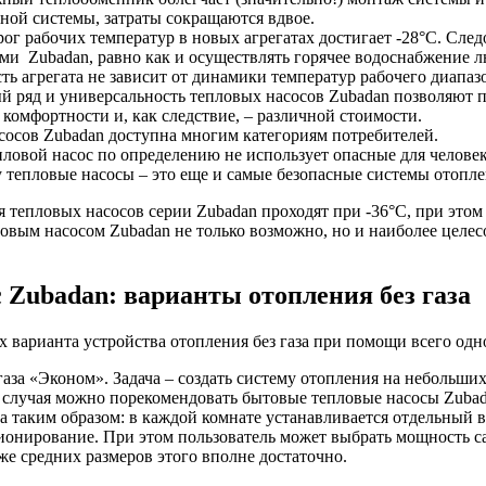
ной системы, затраты сокращаются вдвое.
 рабочих температур в новых агрегатах достигает -28°C. Следо
ми Zubadan, равно как и осуществлять горячее водоснабжение л
ь агрегата не зависит от динамики температур рабочего диапаз
 ряд и универсальность тепловых насосов Zubadan позволяют п
комфортности и, как следствие, – различной стоимости.
сосов Zubadan доступна многим категориям потребителей.
пловой насос по определению не использует опасные для челове
 тепловые насосы – это еще и самые безопасные системы отопле
 тепловых насосов серии Zubadan проходят при -36°C, при этом 
овым насосом Zubadan не только возможно, но и наиболее целес
 Zubadan: варианты отопления без газа
 варианта устройства отопления без газа при помощи всего одн
газа «Эконом». Задача – создать систему отопления на небольш
о случая можно порекомендовать бытовые тепловые насосы Zub
а таким образом: в каждой комнате устанавливается отдельный в
ионирование. При этом пользователь может выбрать мощность само
е средних размеров этого вполне достаточно.