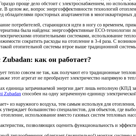
Гораздо проще дело обстоит с электроснабжением, но использов
е. В целом же, вопрос энергоэффективности технологий отоплени
ред обладателями просторных апартаментов в многоквартирных д
ание потребителей, старающихся идти в ногу со временем, при
тернатива была найдена: энергоэффективные ECO-технологии ле
 электрическими отопительными системами, использование тепло
жимости сократить расходы на отопление в 3-4 раза. С возникн
ь такой отопительной системы втрое выше традиционной системы
 Zubadan: как он работает?
ует тепло совсем не так, как получают его традиционные теплов
акже этот агрегат не преобразует электричество напрямую в теп
х единица затрачиваемой энергии дает лишь неполную (КПД зав
hi Zubadan
способен на одну затраченную единицу электрической
ает» из наружного воздуха, тем самым используя для отопления,
к утверждает большинство специалистов, для объектов, где выбо
 отопление, использование вместо газовых систем тепловых нас
рактеристик, позволяющих оценить функциональность и эффекти
ый теплообменник облегчает (значительно!) монтаж системы и с