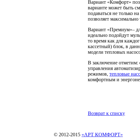
Вариант «Комфорт» позв
варианте может быть с
подаваться не только н
позволяет максимально 
Вариант «Премиум»– для
идеально подойдут мул
то время как для каждо
кассетный) блок, в да
модели тепловых насосо
В заключение отметим:
управления автоматизи
режимов,
тепловые нас
комфортным и энергон
Возврат к списку
© 2012-2015
«АРТ КОМФОРТ»