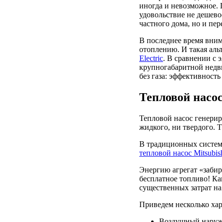
иногда и невозможное. 
удовольствие не дешево
частного дома, но и пе
В последнее время вним
отоплению. И такая аль
Electric
. В сравнении с
крупногабаритной недви
без газа: эффективност
Тепловой насос
Тепловой насос генерир
жидкого, ни твердого. Т
В традиционных система
тепловой насос Mitsubis
Энергию агрегат «забир
бесплатное топливо! Ка
существенных затрат на
Приведем несколько ха
Воздушный наружн