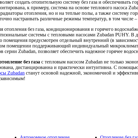
оляет создать отопительную систему без газа и обеспечивать г
монтирована, к примеру, система на основе теплового насоса 
а радиаторы отопления, но и на теплые полы, а также систему г
точно настраивать различные режимы температур, в том числе –
 отопления без газа, кондиционирования и горячего водоснабж
ьтизональные системы с тепловыми насосами Zubadan PUHY. В д
го помещения предусмотрен отдельный внутренний (в зависимос
нном помещении поддерживающий индивидуальный микроклимат. 
в серии Zubadan, позволяет обеспечить надежное горячее водос
отопление без газа
с тепловым насосом Zubadan не только экон
рована, дистанцированна и практически интуитивна. С помощью
осы Zubadan
станут основой надежной, экономичной и эффекти
езависимым!
Автономное отопление
Отопление без га