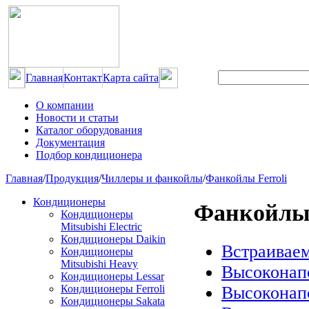
Главная
Контакт
Карта сайта
О компании
Новости и статьи
Каталог оборудования
Документация
Подбор кондиционера
Главная
/
Продукция
/
Чиллеры и фанкойлы
/
Фанкойлы Ferroli
Кондиционеры
Фанкойлы 
Кондиционеры
Mitsubishi Electric
Кондиционеры Daikin
Встраиваем
Кондиционеры
Mitsubishi Heavy
Высоконап
Кондиционеры Lessar
Высоконап
Кондиционеры Ferroli
Кондиционеры Sakata