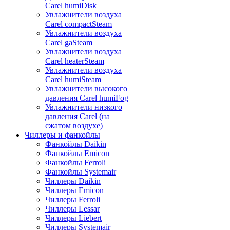
Carel humiDisk
Увлажнители воздуха
Carel compactSteam
Увлажнители воздуха
Carel gaSteam
Увлажнители воздуха
Carel heaterSteam
Увлажнители воздуха
Carel humiSteam
Увлажнители высокого
давления Carel humiFog
Увлажнители низкого
давления Carel (на
сжатом воздухе)
Чиллеры и фанкойлы
Фанкойлы Daikin
Фанкойлы Emicon
Фанкойлы Ferroli
Фанкойлы Systemair
Чиллеры Daikin
Чиллеры Emicon
Чиллеры Ferroli
Чиллеры Lessar
Чиллеры Liebert
Чиллеры Systemair