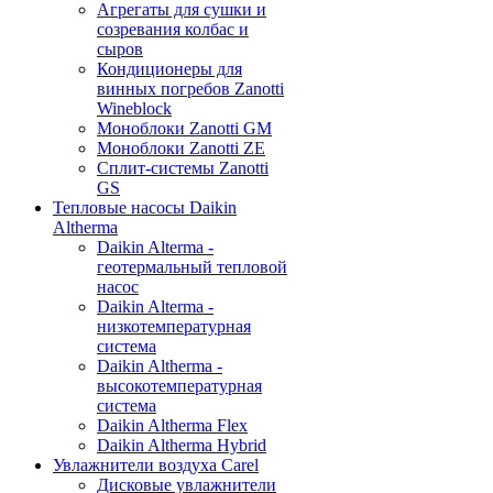
Агрегаты для сушки и
созревания колбас и
сыров
Кондиционеры для
винных погребов Zanotti
Wineblock
Моноблоки Zanotti GM
Моноблоки Zanotti ZE
Сплит-системы Zanotti
GS
Тепловые насосы Daikin
Altherma
Daikin Alterma -
геотермальный тепловой
насос
Daikin Alterma -
низкотемпературная
система
Daikin Altherma -
высокотемпературная
система
Daikin Altherma Flex
Daikin Altherma Hybrid
Увлажнители воздуха Carel
Дисковые увлажнители