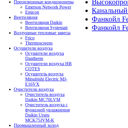
Высокопрои
Прецизионные кондиционеры
Emerson Network Power
Канальный
Emicon
Фанкойл F
Вентиляция
Вентиляция Daikin
Фанкойл Fe
Вентиляция Systemair
Воздушные тепловые завесы
Frico
Thermoscreens
Осушители воздуха
Осушители воздуха
Dantherm
Осушители воздуха HB
COTES
Осушитель воздуха
Mitsubishi Electric MJ-
E16VX
Очистители воздуха
Очиститель воздуха
Daikin MC70LVM
Очиститель воздуха с
функцией увлажнения
Daikin Ururu
MCK75JVM-K
Промышленный холод