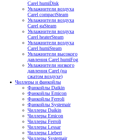
Carel humiDisk
Увлажнители воздуха
Carel compactSteam
Увлажнители воздуха
Carel gaSteam
Увлажнители воздуха
Carel heaterSteam
Увлажнители воздуха
Carel humiSteam
Увлажнители высокого
давления Carel humiFog
Увлажнители низкого
давления Carel (на
сжатом воздухе)
Чиллеры и фанкойлы
Фанкойлы Daikin
Фанкойлы Emicon
Фанкойлы Ferroli
Фанкойлы Systemair
Чиллеры Daikin
Чиллеры Emicon
Чиллеры Ferroli
Чиллеры Lessar
Чиллеры Liebert
Чиллеры Systemair