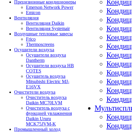
Кондиц
Прецизионные кондиционеры
Emerson Network Power
Кондиц
Emicon
Кондиц
Вентиляция
Вентиляция Daikin
Кондиц
Вентиляция Systemair
Воздушные тепловые завесы
Кондиц
Frico
Кондиц
Thermoscreens
Осушители воздуха
Кондиц
Осушители воздуха
Dantherm
Кондиц
Осушители воздуха HB
Кондиц
COTES
Осушитель воздуха
Кондиц
Mitsubishi Electric MJ-
E16VX
Кондиц
Очистители воздуха
Кондиц
Очиститель воздуха
Daikin MC70LVM
Мультиспли
Очиститель воздуха с
функцией увлажнения
Кондиц
Daikin Ururu
Кондиц
MCK75JVM-K
Промышленный холод