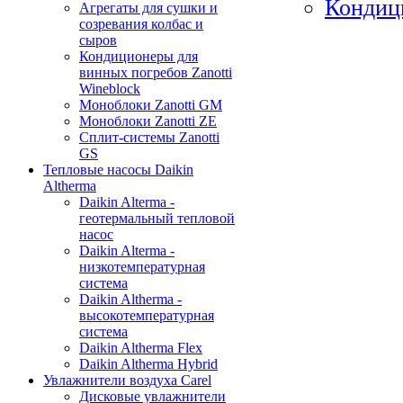
Кондиц
Агрегаты для сушки и
созревания колбас и
сыров
Кондиционеры для
винных погребов Zanotti
Wineblock
Моноблоки Zanotti GM
Моноблоки Zanotti ZE
Сплит-системы Zanotti
GS
Тепловые насосы Daikin
Altherma
Daikin Alterma -
геотермальный тепловой
насос
Daikin Alterma -
низкотемпературная
система
Daikin Altherma -
высокотемпературная
система
Daikin Altherma Flex
Daikin Altherma Hybrid
Увлажнители воздуха Carel
Дисковые увлажнители