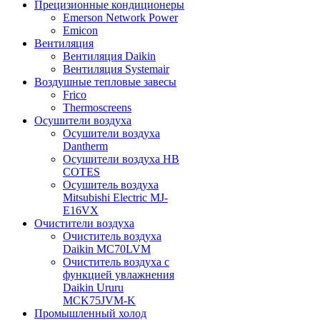
Прецизионные кондиционеры
Emerson Network Power
Emicon
Вентиляция
Вентиляция Daikin
Вентиляция Systemair
Воздушные тепловые завесы
Frico
Thermoscreens
Осушители воздуха
Осушители воздуха
Dantherm
Осушители воздуха HB
COTES
Осушитель воздуха
Mitsubishi Electric MJ-
E16VX
Очистители воздуха
Очиститель воздуха
Daikin MC70LVM
Очиститель воздуха с
функцией увлажнения
Daikin Ururu
MCK75JVM-K
Промышленный холод