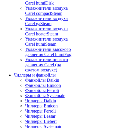
Carel humiDisk
Увлажнители воздуха
Carel compactSteam
Увлажнители воздуха
Carel gaSteam
Увлажнители воздуха
Carel heaterSteam
Увлажнители воздуха
Carel humiSteam
Увлажнители высокого
давления Carel humiFog
Увлажнители низкого
давления Carel (на
сжатом воздухе)
Чиллеры и фанкойлы
Фанкойлы Daikin
Фанкойлы Emicon
Фанкойлы Ferroli
Фанкойлы Systemair
Чиллеры Daikin
Чиллеры Emicon
Чиллеры Ferroli
Чиллеры Lessar
Чиллеры Liebert
Чиллеры Systemair