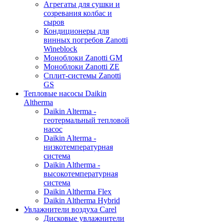
Агрегаты для сушки и
созревания колбас и
сыров
Кондиционеры для
винных погребов Zanotti
Wineblock
Моноблоки Zanotti GM
Моноблоки Zanotti ZE
Сплит-системы Zanotti
GS
Тепловые насосы Daikin
Altherma
Daikin Alterma -
геотермальный тепловой
насос
Daikin Alterma -
низкотемпературная
система
Daikin Altherma -
высокотемпературная
система
Daikin Altherma Flex
Daikin Altherma Hybrid
Увлажнители воздуха Carel
Дисковые увлажнители