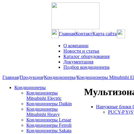
Главная
Контакт
Карта сайта
О компании
Новости и статьи
Каталог оборудования
Документация
Подбор кондиционера
Главная
/
Продукция
/
Кондиционеры
/
Кондиционеры Mitsubishi Ele
Кондиционеры
Мультизон
Кондиционеры
Mitsubishi Electric
Кондиционеры Daikin
Наружные блоки 
Кондиционеры
PUCY-P Y(S
Mitsubishi Heavy
Кондиционеры Lessar
Кондиционеры Ferroli
Кондиционеры Sakata