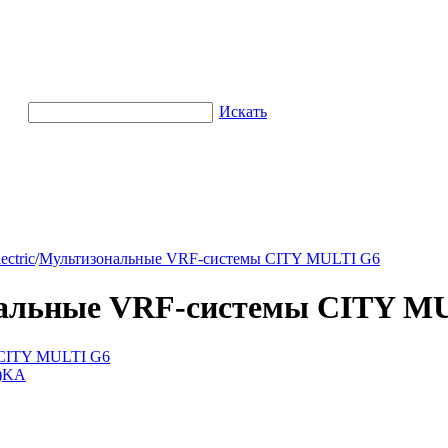
Искать
ctric
/
Мультизональные VRF-системы CITY MULTI G6
альные VRF-системы CITY M
CITY MULTI G6
)KA