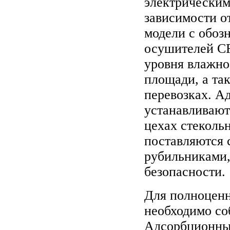
электрическим
зависимости о
модели с обоз
осушителей CR
уровня влажно
площади, а та
перевозках. А
устанавливают
цехах стеколь
поставляются 
рубильниками,
безопасности.
Для полноценн
необходимо со
Адсорбционные