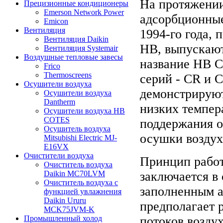
На протяжении
Прецизионные кондиционеры
Emerson Network Power
адсорбционные
Emicon
Вентиляция
1994-го года,
Вентиляция Daikin
НВ, выпускают
Вентиляция Systemair
Воздушные тепловые завесы
название HB C
Frico
Thermoscreens
серий - CR и
Осушители воздуха
демонстрируют
Осушители воздуха
Dantherm
низких темпер
Осушители воздуха HB
COTES
поддержания о
Осушитель воздуха
осушки воздух
Mitsubishi Electric MJ-
E16VX
Очистители воздуха
Принцип рабо
Очиститель воздуха
заключается в
Daikin MC70LVM
Очиститель воздуха с
заполненным а
функцией увлажнения
Daikin Ururu
предполагает 
MCK75JVM-K
потоков возду
Промышленный холод