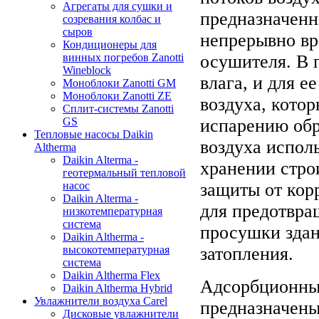
Агрегаты для сушки и
предназначенн
созревания колбас и
сыров
непрерывно вр
Кондиционеры для
осушителя. В 
винных погребов Zanotti
Wineblock
влага, и для 
Моноблоки Zanotti GM
Моноблоки Zanotti ZE
воздуха, котор
Сплит-системы Zanotti
испарению об
GS
Тепловые насосы Daikin
воздуха испол
Altherma
Daikin Alterma -
хранении стро
геотермальный тепловой
защиты от кор
насос
Daikin Alterma -
для предотвра
низкотемпературная
система
просушки здан
Daikin Altherma -
затопления.
высокотемпературная
система
Daikin Altherma Flex
Адсорбционны
Daikin Altherma Hybrid
Увлажнители воздуха Carel
предназначены
Дисковые увлажнители