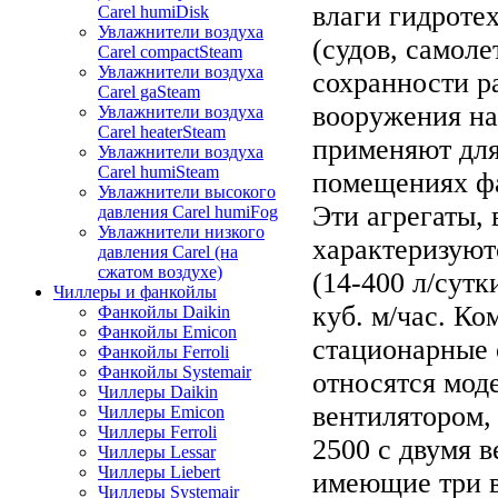
влаги гидроте
Carel humiDisk
Увлажнители воздуха
(судов, самоле
Carel compactSteam
Увлажнители воздуха
сохранности р
Carel gaSteam
вооружения на
Увлажнители воздуха
Carel heaterSteam
применяют для
Увлажнители воздуха
Carel humiSteam
помещениях ф
Увлажнители высокого
Эти агрегаты,
давления Carel humiFog
Увлажнители низкого
характеризуют
давления Carel (на
сжатом воздухе)
(14-400 л/сутк
Чиллеры и фанкойлы
куб. м/час. К
Фанкойлы Daikin
Фанкойлы Emicon
стационарные 
Фанкойлы Ferroli
Фанкойлы Systemair
относятся мод
Чиллеры Daikin
вентилятором,
Чиллеры Emicon
Чиллеры Ferroli
2500 с двумя 
Чиллеры Lessar
Чиллеры Liebert
имеющие три в
Чиллеры Systemair