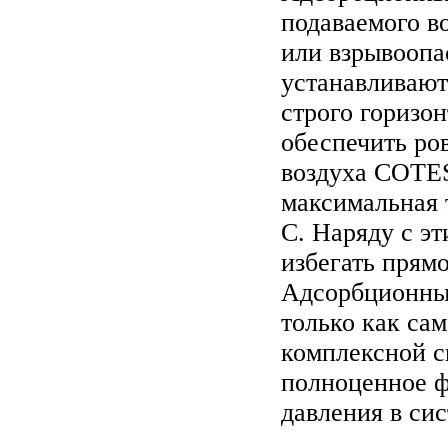
подаваемого в
или взрывоопа
устанавливают
строго горизо
обеспечить ро
воздуха COTES
максимальная 
С. Наряду с э
избегать прямо
Адсорбционные
только как са
комплексной с
полноценное ф
давления в сис