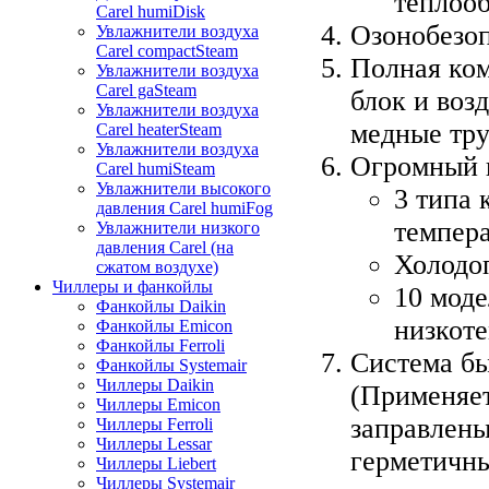
теплоо
Carel humiDisk
Озонобезоп
Увлажнители воздуха
Carel compactSteam
Полная ком
Увлажнители воздуха
Carel gaSteam
блок и воз
Увлажнители воздуха
медные тр
Carel heaterSteam
Увлажнители воздуха
Огромный 
Carel humiSteam
Увлажнители высокого
3 типа 
давления Carel humiFog
темпера
Увлажнители низкого
давления Carel (на
Холодоп
сжатом воздухе)
Чиллеры и фанкойлы
10 моде
Фанкойлы Daikin
низкот
Фанкойлы Emicon
Фанкойлы Ferroli
Система бы
Фанкойлы Systemair
Чиллеры Daikin
(Применяет
Чиллеры Emicon
заправлены
Чиллеры Ferroli
Чиллеры Lessar
герметичны
Чиллеры Liebert
Чиллеры Systemair