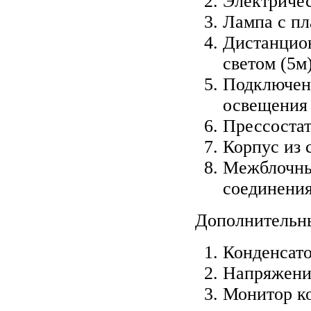
Электричес
Лампа с п
Дистанцион
светом (5м
Подключенн
освещения 
Прессостат
Корпус из 
Межблочный
соединения
Дополнительн
Конденсат
Напряжение
Монитор ко