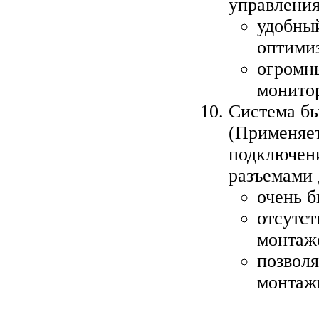
управления
удобны
оптими
огромн
монитор
Система бы
(Применяет
подключени
разъемами 
очень 
отсутст
монтаж
позволя
монтаж