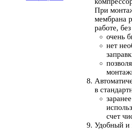
компрессор
При монтаж
мембрана р
работе, без
очень 
нет нео
заправ
позволя
монтаж
Автоматиче
в стандарт
заранее
использ
счет чи
Удобный и