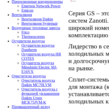
Прецизионные кондиционеры
Emerson Network Power
Emicon
Серия GS – эт
Вентиляция
систем Zanotti
Вентиляция Daikin
Вентиляция Systemair
широкий номен
Воздушные тепловые завесы
Frico
комплектацию 
Thermoscreens
Осушители воздуха
Лидерство в с
Осушители воздуха
Dantherm
холодильных м
Осушители воздуха HB
COTES
и долгосрочну
Осушитель воздуха
на рынке.
Mitsubishi Electric MJ-
E16VX
Очистители воздуха
Сплит-системы
Очиститель воздуха
Daikin MC70LVM
для монтажа (
Очиститель воздуха с
устанавливаетс
функцией увлажнения
Daikin Ururu
холодильных к
MCK75JVM-K
Промышленный холод