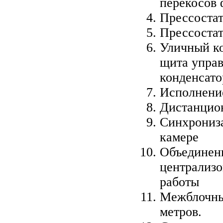
перекосов 
Прессостат
Прессостат
Уличный ко
щита управ
конденсато
Исполнени
Дистанцион
Синхрониза
камере
Объединени
централизо
работы
Межблочные
метров.