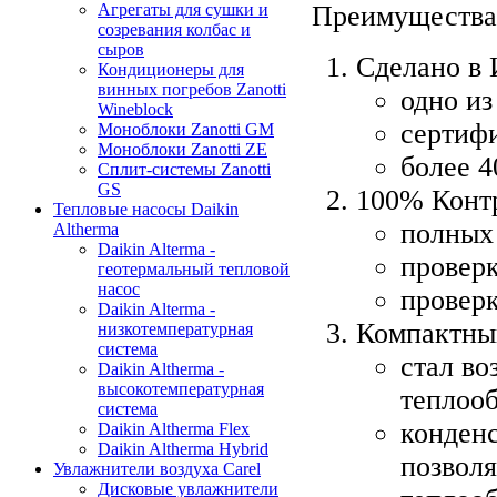
Преимущества
Агрегаты для сушки и
созревания колбас и
сыров
Сделано в 
Кондиционеры для
винных погребов Zanotti
одно из
Wineblock
сертифи
Моноблоки Zanotti GM
Моноблоки Zanotti ZE
более 4
Сплит-системы Zanotti
GS
100% Контр
Тепловые насосы Daikin
полных
Altherma
Daikin Alterma -
проверк
геотермальный тепловой
насос
проверк
Daikin Alterma -
Компактны
низкотемпературная
система
стал в
Daikin Altherma -
высокотемпературная
теплоо
система
конденс
Daikin Altherma Flex
Daikin Altherma Hybrid
позволя
Увлажнители воздуха Carel
Дисковые увлажнители