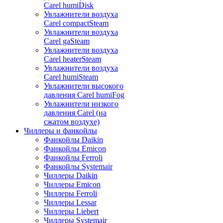
Carel humiDisk
Увлажнители воздуха
Carel compactSteam
Увлажнители воздуха
Carel gaSteam
Увлажнители воздуха
Carel heaterSteam
Увлажнители воздуха
Carel humiSteam
Увлажнители высокого
давления Carel humiFog
Увлажнители низкого
давления Carel (на
сжатом воздухе)
Чиллеры и фанкойлы
Фанкойлы Daikin
Фанкойлы Emicon
Фанкойлы Ferroli
Фанкойлы Systemair
Чиллеры Daikin
Чиллеры Emicon
Чиллеры Ferroli
Чиллеры Lessar
Чиллеры Liebert
Чиллеры Systemair