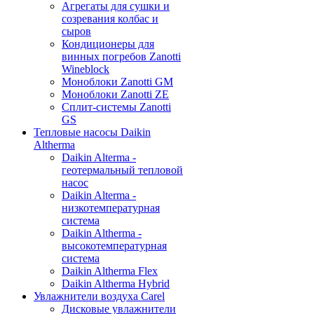
Агрегаты для сушки и
созревания колбас и
сыров
Кондиционеры для
винных погребов Zanotti
Wineblock
Моноблоки Zanotti GM
Моноблоки Zanotti ZE
Сплит-системы Zanotti
GS
Тепловые насосы Daikin
Altherma
Daikin Alterma -
геотермальный тепловой
насос
Daikin Alterma -
низкотемпературная
система
Daikin Altherma -
высокотемпературная
система
Daikin Altherma Flex
Daikin Altherma Hybrid
Увлажнители воздуха Carel
Дисковые увлажнители