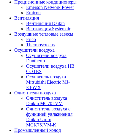
Прецизионные кондиционеры
Emerson Network Power
Emicon
Вентиляция
Вентиляция Daikin
Вентиляция Systemair
Воздушные тепловые завесы
Frico
Thermoscreens
Осушители воздуха
Осушители воздуха
Dantherm
Осушители воздуха HB
COTES
Осушитель воздуха
Mitsubishi Electric MJ-
E16VX
Очистители воздуха
Очиститель воздуха
Daikin MC70LVM
Очиститель воздуха с
функцией увлажнения
Daikin Ururu
MCK75JVM-K
Промышленный холод