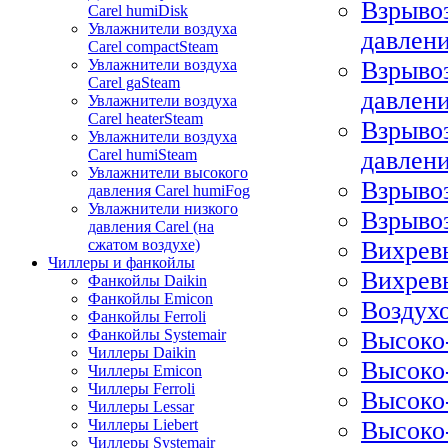
Взрыво
Carel humiDisk
Увлажнители воздуха
давлен
Carel compactSteam
Взрыво
Увлажнители воздуха
Carel gaSteam
давлен
Увлажнители воздуха
Carel heaterSteam
Взрыво
Увлажнители воздуха
давлен
Carel humiSteam
Увлажнители высокого
Взрыво
давления Carel humiFog
Увлажнители низкого
Взрыво
давления Carel (на
Вихрев
сжатом воздухе)
Чиллеры и фанкойлы
Вихрев
Фанкойлы Daikin
Фанкойлы Emicon
Воздух
Фанкойлы Ferroli
Высоко
Фанкойлы Systemair
Чиллеры Daikin
Высоко
Чиллеры Emicon
Чиллеры Ferroli
Высоко
Чиллеры Lessar
Высоко
Чиллеры Liebert
Чиллеры Systemair