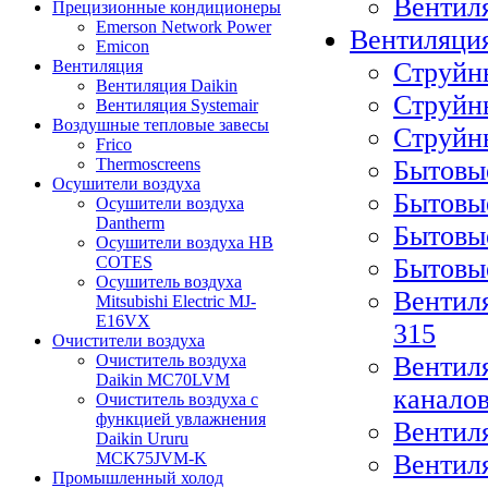
Вентил
Прецизионные кондиционеры
Emerson Network Power
Вентиляция
Emicon
Cтруйн
Вентиляция
Вентиляция Daikin
Cтруйн
Вентиляция Systemair
Воздушные тепловые завесы
Cтруйн
Frico
Бытовы
Thermoscreens
Осушители воздуха
Бытовы
Осушители воздуха
Dantherm
Бытовы
Осушители воздуха HB
Бытовы
COTES
Осушитель воздуха
Вентиля
Mitsubishi Electric MJ-
E16VX
315
Очистители воздуха
Вентиля
Очиститель воздуха
Daikin MC70LVM
каналов
Очиститель воздуха с
функцией увлажнения
Вентил
Daikin Ururu
Вентил
MCK75JVM-K
Промышленный холод