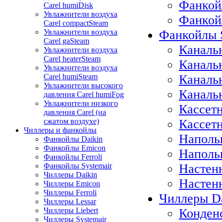
Фанкой
Carel humiDisk
Увлажнители воздуха
Фанкойл
Carel compactSteam
Фанкойлы S
Увлажнители воздуха
Carel gaSteam
Каналь
Увлажнители воздуха
Carel heaterSteam
Каналь
Увлажнители воздуха
Каналь
Carel humiSteam
Увлажнители высокого
Каналь
давления Carel humiFog
Увлажнители низкого
Кассет
давления Carel (на
Кассет
сжатом воздухе)
Чиллеры и фанкойлы
Наполь
Фанкойлы Daikin
Фанкойлы Emicon
Наполь
Фанкойлы Ferroli
Настен
Фанкойлы Systemair
Чиллеры Daikin
Настен
Чиллеры Emicon
Чиллеры Ferroli
Чиллеры Da
Чиллеры Lessar
Конден
Чиллеры Liebert
Чиллеры Systemair