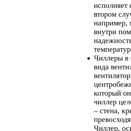
исполняет
втором слу
например, 
внутри по
надежность
температур
Чиллеры в 
вида венти
вентилятор
центробежн
который он
чиллер цел
– стена, к
превосходя
Чиллер, о