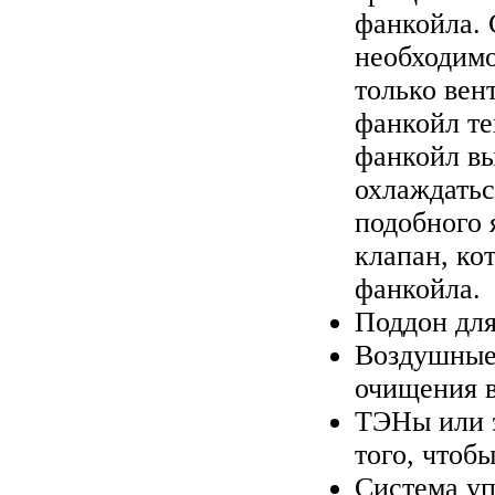
фанкойла. 
необходимо
только вен
фанкойл те
фанкойл вы
охлаждатьс
подобного 
клапан, ко
фанкойла.
Поддон для
Воздушные
очищения в
ТЭНы или э
того, чтоб
Система уп