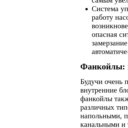
самым увел
Система уп
работу нас
возникнове
опасная си
замерзание 
автоматиче
Фанкойлы: 
Будучи очень 
внутренние бло
фанкойлы такж
различных тип
напольными, 
канальными и 