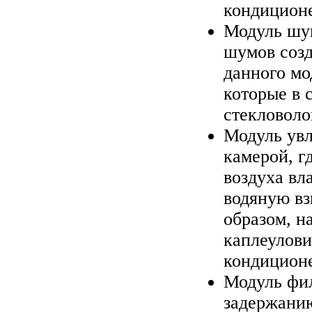
кондиционе
Модуль шум
шумов созд
данного м
которые в 
стекловоло
Модуль увл
камерой, г
воздуха вл
водяную вз
образом, н
каплеулови
кондиционе
Модуль фил
задержанию