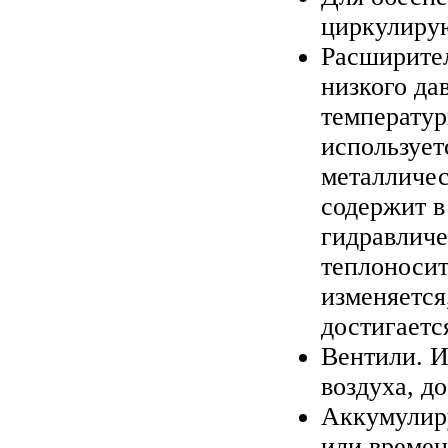
циркулирую
Расширител
низкого да
температур
использует
металличе
содержит в
гидравличе
теплоносит
изменяется
достигаетс
Вентили. И
воздуха, д
Аккумулир
или времен