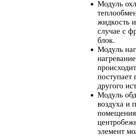
Модуль ох
теплообме
жидкость и
случае с ф
блок.
Модуль наг
нагревание
происходит
поступает 
другого ис
Модуль обд
воздуха и 
помещения
центробежн
элемент мо