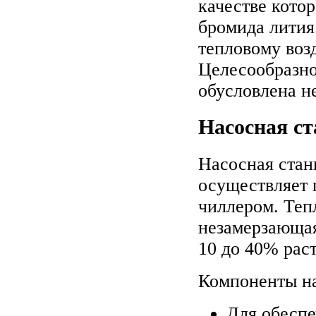
качестве кото
бромида лития.
тепловому воз
Целесообразно
обусловлена н
Насосная с
Насосная стан
осуществляет 
чиллером. Теп
незамерзающая
10 до 40% рас
Компоненты на
Для обеспе