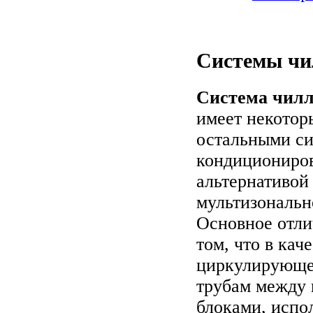
Системы чилл
Система чил
имеет некотор
остальными с
кондициониров
альтернативой
мультизональн
Основное отли
том, что в кач
циркулирующе
трубам между
блоками, испо