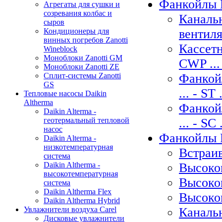
Фанкойлы 
Агрегаты для сушки и
созревания колбас и
Каналь
сыров
вентиля
Кондиционеры для
винных погребов Zanotti
Кассет
Wineblock
Моноблоки Zanotti GM
CWP ...
Моноблоки Zanotti ZE
Фанкой
Сплит-системы Zanotti
GS
... - ST .
Тепловые насосы Daikin
Altherma
Фанкой
Daikin Alterma -
... - SC .
геотермальный тепловой
насос
Фанкойлы F
Daikin Alterma -
низкотемпературная
Встраив
система
Высоко
Daikin Altherma -
высокотемпературная
Высоко
система
Daikin Altherma Flex
Высоко
Daikin Altherma Hybrid
Каналь
Увлажнители воздуха Carel
Дисковые увлажнители