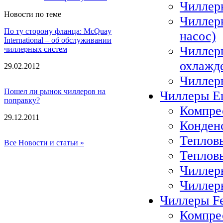
Чиллер
Новости по теме
Чиллер
По ту сторону фланца: McQuay
насос)
International – об обслуживании
Чиллер
чиллерных систем
охлажд
29.02.2012
Чиллер
Пошел ли рынок чиллеров на
Чиллеры E
поправку?
Компре
29.12.2011
Конден
Теплов
Все Новости и статьи »
Теплов
Чиллер
Чиллер
Чиллеры Fe
Компрес