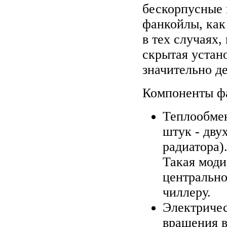
бескорпусные 
фанкойлы, как
в тех случаях,
скрытая устано
значительно д
Компоненты ф
Теплообмен
штук - дву
радиатора)
Такая моди
центрально
чиллеру.
Электричес
вращения в