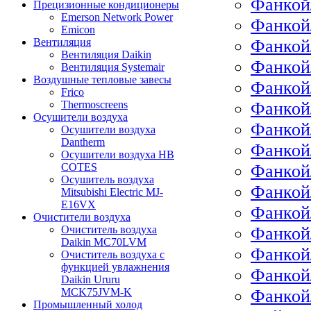
Фанкой
Прецизионные кондиционеры
Emerson Network Power
Фанкой
Emicon
Фанкой
Вентиляция
Вентиляция Daikin
Фанкой
Вентиляция Systemair
Воздушные тепловые завесы
Фанкой
Frico
Фанкой
Thermoscreens
Осушители воздуха
Фанкой
Осушители воздуха
Dantherm
Фанкой
Осушители воздуха HB
Фанкой
COTES
Осушитель воздуха
Фанкой
Mitsubishi Electric MJ-
E16VX
Фанкой
Очистители воздуха
Фанкой
Очиститель воздуха
Daikin MC70LVM
Фанкой
Очиститель воздуха с
функцией увлажнения
Фанкой
Daikin Ururu
Фанкой
MCK75JVM-K
Промышленный холод