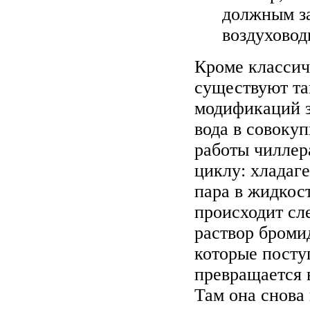
должным за
воздуховод
Кроме классич
существуют та
модификаций з
вода в совоку
работы чиллер
циклу: хладаг
пара в жидкос
происходит сл
раствор бромид
которые посту
превращается в
Там она снова